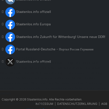
Staatenlos.info offiziell
Staatenlos.info Europa
Staatenlos.info Zukunft für Wittenburg! Unsere neue DDR!
Portal Russland-Deutsche - Портал Россия Германия
Wir benutzen Cookies
Staatenlos.info offiziell
Wir nutzen Cookies auf unserer Website. Einige von ihnen sind
essenziell für den Betrieb der Seite, während andere uns helfen,
diese Website und die Nutzererfahrung zu verbessern (Tracking
Cookies). Sie können selbst entscheiden, ob Sie die Cookies
zulassen möchten. Bitte beachten Sie, dass bei einer Ablehnung
womöglich nicht mehr alle Funktionalitäten der Seite zur Verfügung
stehen.
Copyright © 2026 Staatenlos.info. Alle Rechte vorbehalten.
Akzeptieren
Ablehnen
IMPRESSUM
DATENSCHUTZERKLÄRUNG
AGB