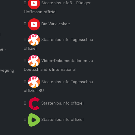
Staatenlos.info3 - Rüdiger
Hoffmann offiziell
Die Wirklichkeit
g
Staatenlos.info Tagesschau
offiziell
he -
Video-Dokumentationen zu
Deutschland & International
ewegung
Staatenlos.info Tagesschau
offiziell RU
Staatenlos.info offiziell
Staatenlos.info offiziell