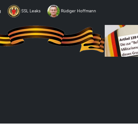
g
SSL Leaks
Rüdiger Hoffmann
Entnazifi