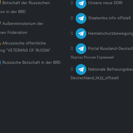
Botschaft der Russischen
Unsere neue DDR!
ion in der BRD
Staatenlos.info offiziell
Außenministerium der
hen Föderation
Heimatschutzbewegun
Allrussische öffentliche
Portal Russland-Deutsc
ng "VETERANS OF RUSSIA"
Портал Россия Германия!
Russische Botschaft in der BRD
Nationale Befreiungsb
Deutschland_НОД_offiziell